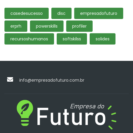
casedesucesso
disc
empresadofuturo
erprh
powerskills
profiler
recursoshumanos
softskilss
solides
info@empresadofuturo.com.br