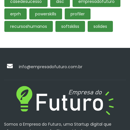
casedesucesso
disc
empresadofuturo
erprh
powerskills
profiler
recursoshumanos
softskilss
solides
info@empresadofuturo.com.br
Somos a Empresa do Futuro, uma Startup digital que